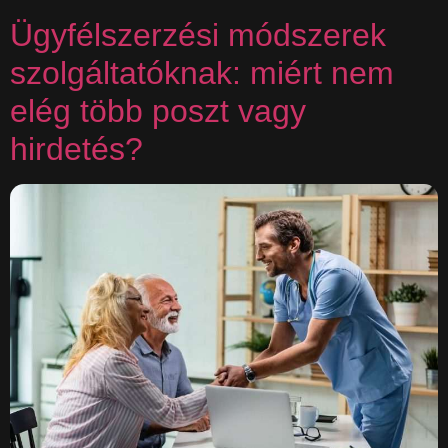
Ügyfélszerzési módszerek
szolgáltatóknak: miért nem
elég több poszt vagy
hirdetés?