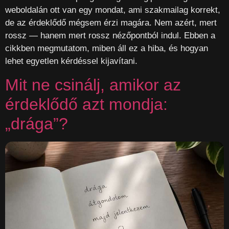
weboldalán ott van egy mondat, ami szakmailag korrekt,
de az érdeklődő mégsem érzi magára. Nem azért, mert
rossz — hanem mert rossz nézőpontból indul. Ebben a
cikkben megmutatom, miben áll ez a hiba, és hogyan
lehet egyetlen kérdéssel kijavítani.
Mit ne csinálj, amikor az
érdeklődő azt mondja:
„drága”?