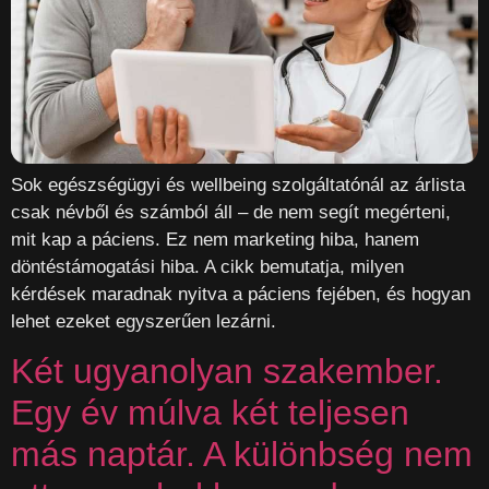
Sok egészségügyi és wellbeing szolgáltatónál az árlista
csak névből és számból áll – de nem segít megérteni,
mit kap a páciens. Ez nem marketing hiba, hanem
döntéstámogatási hiba. A cikk bemutatja, milyen
kérdések maradnak nyitva a páciens fejében, és hogyan
lehet ezeket egyszerűen lezárni.
Két ugyanolyan szakember.
Egy év múlva két teljesen
más naptár. A különbség nem