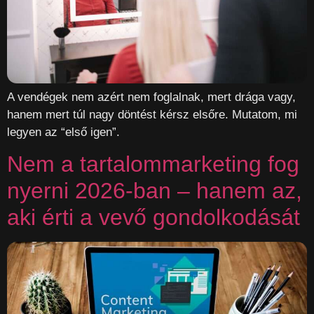
A vendégek nem azért nem foglalnak, mert drága vagy,
hanem mert túl nagy döntést kérsz elsőre. Mutatom, mi
legyen az “első igen”.
Nem a tartalommarketing fog
nyerni 2026-ban – hanem az,
aki érti a vevő gondolkodását