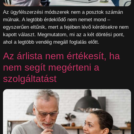
Az ügyfélszerzési módszerek nem a posztok számán
múlnak. A legtöbb érdeklődő nem nemet mond –
egyszerűen eltűnik, mert a fejében lévő kérdésekre nem
kapott választ. Megmutatom, mi az a két döntési pont,
ahol a legtöbb vendég megáll foglalás előtt.
Az árlista nem értékesít, ha
nem segít megérteni a
szolgáltatást