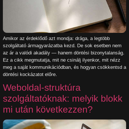
Amikor az érdeklődő azt mondja: drága, a legtöbb
szolgáltató ármagyarázatba kezd. De sok esetben nem
az ár a valódi akadály — hanem döntési bizonytalanság.
Ez a cikk megmutatja, mit ne csinálj ilyenkor, mit nézz
meg a saját kommunikációdban, és hogyan csökkentsd a
döntési kockázatot előre.
Weboldal-struktúra
szolgáltatóknak: melyik blokk
mi után következzen?