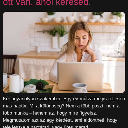
ott van, ahol keresed.
Két ugyanolyan szakember. Egy év múlva mégis teljesen
más naptár. Mi a különbség? Nem a több poszt, nem a
több munka – hanem az, hogy mire figyelsz.
Megmutatom azt az egy kérdést, ami eldöntheti, hogy
tele lesz-e a naptárad, vagy üres marad.