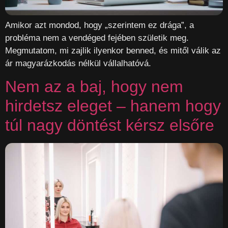
Amikor azt mondod, hogy „szerintem ez drága”, a
probléma nem a vendéged fejében születik meg.
Megmutatom, mi zajlik ilyenkor benned, és mitől válik az
ár magyarázkodás nélkül vállalhatóvá.
Nem az a baj, hogy nem
hirdetsz eleget – hanem hogy
túl nagy döntést kérsz elsőre