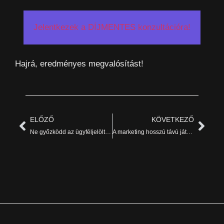
Jelentkezek a DÍJMENTES konzultációra!
Hajrá, eredményes megvalósítást!
ELŐZŐ
KÖVETKEZŐ
Ne győzködd az ügyféljelöltedet!
A marketing hosszú távú játék: az eredmények idővel érkeznek!