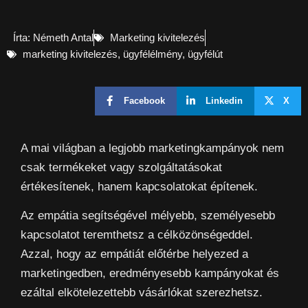
Írta:
Németh Antal
Marketing kivitelezés
marketing kivitelezés
,
ügyfélélmény
,
ügyfélút
Facebook
Linkedin
X
A mai világban a legjobb marketingkampányok nem
csak termékeket vagy szolgáltatásokat
értékesítenek, hanem kapcsolatokat építenek.
Az empátia segítségével mélyebb, személyesebb
kapcsolatot teremthetsz a célközönségeddel.
Azzal, hogy az empátiát előtérbe helyezed a
marketingedben, eredményesebb kampányokat és
ezáltal elkötelezettebb vásárlókat szerezhetsz.