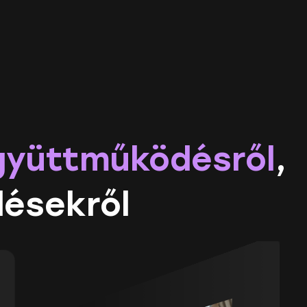
gyüttműködésről
,
lésekről