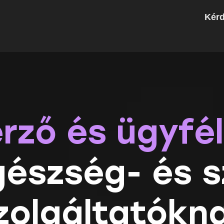
Kér
erző és ügyfé
észség- és s
zolgáltatókn