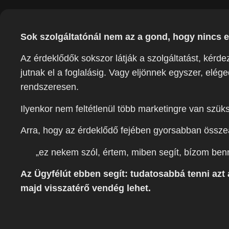
Sok szolgáltatónál nem az a gond, hogy nincs el
Az érdeklődők sokszor látják a szolgáltatást, kér
jutnak el a foglalásig. Vagy eljönnek egyszer, elég
rendszeresen.
Ilyenkor nem feltétlenül több marketingre van szük
Arra, hogy az érdeklődő fejében gyorsabban összeá
„ez nekem szól, értem, miben segít, bízom ben
Az Ügyfélút ebben segít: tudatosabbá tenni azt 
majd visszatérő vendég lehet.