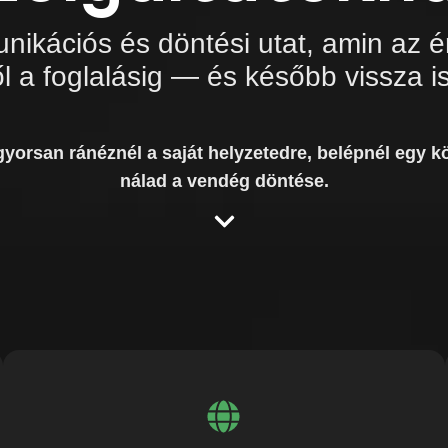
unikációs és döntési utat, amin az é
 a foglalásig — és később vissza is
gyorsan ránéznél a saját helyzetedre, belépnél egy k
nálad a vendég döntése.