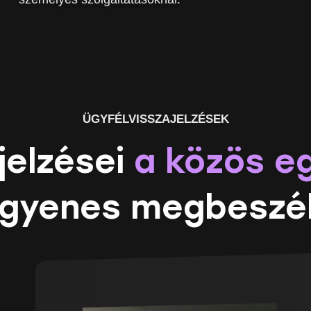
ÜGYFÉLVISSZAJELZÉSEK
jelzései
a közös e
ngyenes megbeszé