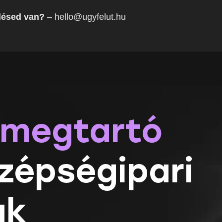
désed van?
– hello@ugyfelut.hu
lmegtartó
zépségipari
ak