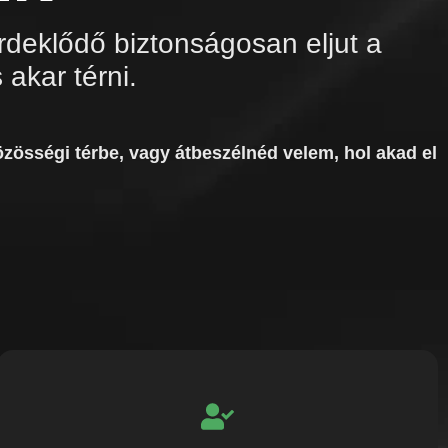
rdeklődő biztonságosan eljut a
 akar térni.
özösségi térbe, vagy átbeszélnéd velem, hol akad el