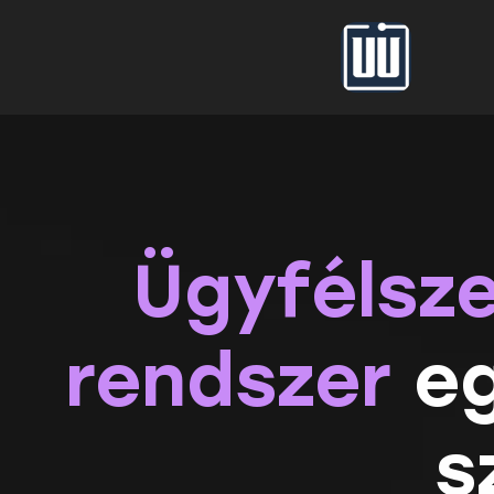
Ügyfélsz
rendszer
eg
s