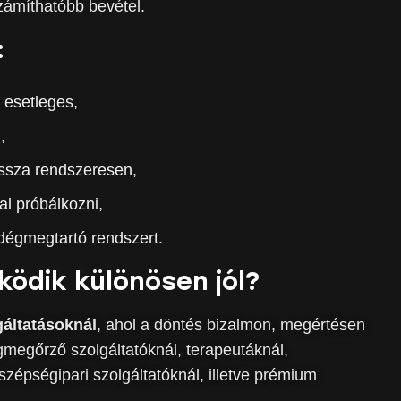
számíthatóbb bevétel.
:
 esetleges,
,
ssza rendszeresen,
l próbálkozni,
dégmegtartó rendszert.
ködik különösen jól?
gáltatásoknál
, ahol a döntés bizalmon, megértésen
megőrző szolgáltatóknál, terapeutáknál,
zépségipari szolgáltatóknál, illetve prémium