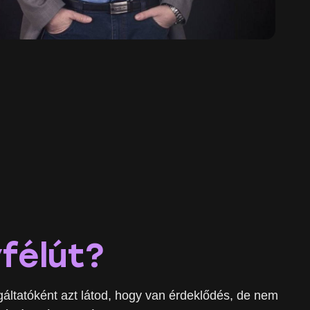
félút?
áltatóként azt látod, hogy van érdeklődés, de nem