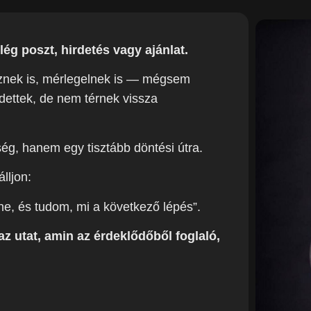
ég poszt, hirdetés vagy ajánlat.
deznek is, mérlegelnek is — mégsem
edettek, de nem térnek vissza
ség, hanem egy tisztább döntési útra.
lljon:
ne, és tudom, mi a következő lépés”.
az utat, amin az érdeklődőből foglaló,