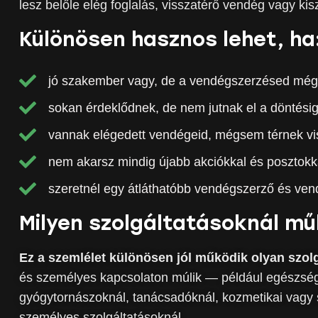
lesz belőle elég foglalás, visszatérő vendég vagy ki
Különösen hasznos lehet, ha
jó szakember vagy, de a vendégszerzésed még
sokan érdeklődnek, de nem jutnak el a döntésig
vannak elégedett vendégeid, mégsem térnek vi
nem akarsz mindig újabb akciókkal és posztokka
szeretnél egy átláthatóbb vendégszerző és ven
Milyen szolgáltatásoknál mű
Ez a szemlélet különösen jól működik olyan szol
és személyes kapcsolaton múlik — például egészség
gyógytornászoknál, tanácsadóknál, kozmetikai vagy s
személyes szolgáltatásoknál.