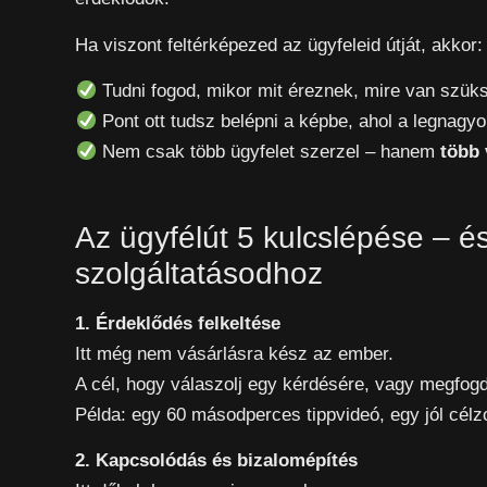
Ha viszont feltérképezed az ügyfeleid útját, akkor:
Tudni fogod, mikor mit éreznek, mire van szük
Pont ott tudsz belépni a képbe, ahol a legnagyo
Nem csak több ügyfelet szerzel – hanem
több 
Az ügyfélút 5 kulcslépése – é
szolgáltatásodhoz
1. Érdeklődés felkeltése
Itt még nem vásárlásra kész az ember.
A cél, hogy válaszolj egy kérdésére, vagy megfog
Példa: egy 60 másodperces tippvideó, egy jól célzo
2. Kapcsolódás és bizalomépítés