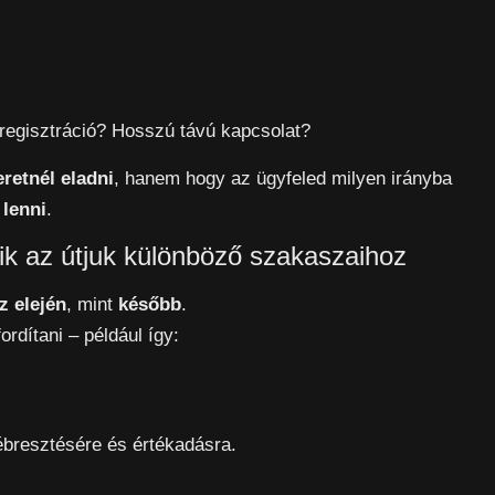
 regisztráció? Hosszú távú kapcsolat?
eretnél eladni
, hanem hogy az ügyfeled milyen irányba
 lenni
.
odik az útjuk különböző szakaszaihoz
z elején
, mint
később
.
rdítani – például így:
ébresztésére és értékadásra.