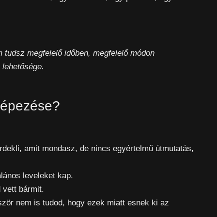
m tudsz megfelelő időben, megfelelő módon
 lehetősége.
rképezése?
Érdekli, amit mondasz, de nincs egyértelmű útmutatás,
alános leveleket kap.
 vett bármit.
zör nem is tudod, hogy ezek miatt esnek ki az