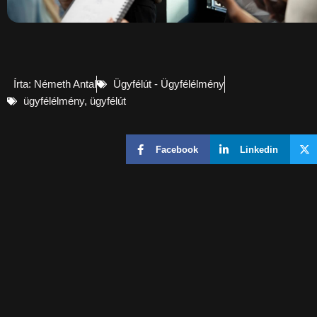
Írta:
Németh Antal
Ügyfélút - Ügyfélélmény
ügyfélélmény
,
ügyfélút
Facebook
Linkedin