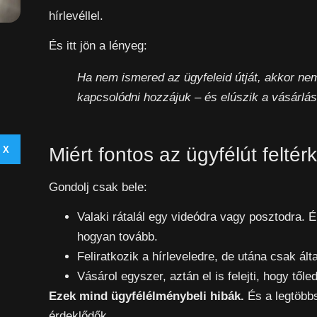
hírlevéllel.
És itt jön a lényeg:
Ha nem ismered az ügyfeleid útját, akkor ne
kapcsolódni hozzájuk – és elúszik a vásárlás
Miért fontos az ügyfélút felté
X
Gondolj csak bele:
Valaki rátalál egy videódra vagy posztodra. 
hogyan tovább.
Feliratkozik a hírleveledre, de utána csak ált
Vásárol egyszer, aztán el is felejti, hogy tőled
Ezek mind ügyfélélménybeli hibák.
És a legtöbbs
érdeklődők.