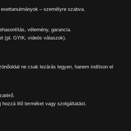
, esettanulmányok – személyre szabva.
ehasonlítás, vélemény, garancia.
et (pl. GYIK, videós válaszok).
szönőoldal ne csak lezárás legyen, hanem indítson el
zatérő.
lj hozzá illő terméket vagy szolgáltatást.