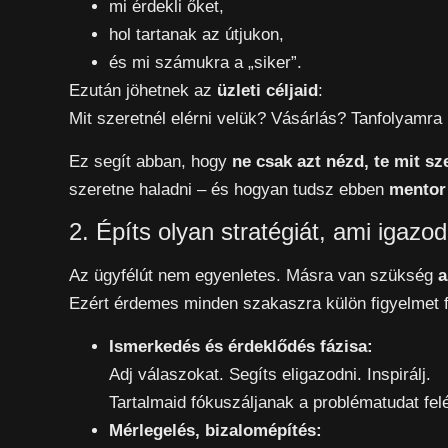
mi érdekli őket,
hol tartanak az útjukon,
és mi számukra a „siker”.
Ezután jöhetnek az
üzleti céljaid
:
Mit szeretnél elérni velük? Vásárlás? Tanfolyamra
Ez segít abban, hogy
ne csak azt nézd, te mit sz
szeretne haladni – és hogyan tudsz ebben
mentor
2. Építs olyan stratégiát, ami igaz
Az ügyfélút nem egyenletes. Másra van szükség
a
Ezért érdemes minden szakaszra külön figyelmet fo
Ismerkedés és érdeklődés fázisa:
Adj válaszokat. Segíts eligazodni. Inspirálj.
Tartalmaid fókuszáljanak a problématudat fel
Mérlegelés, bizalomépítés: