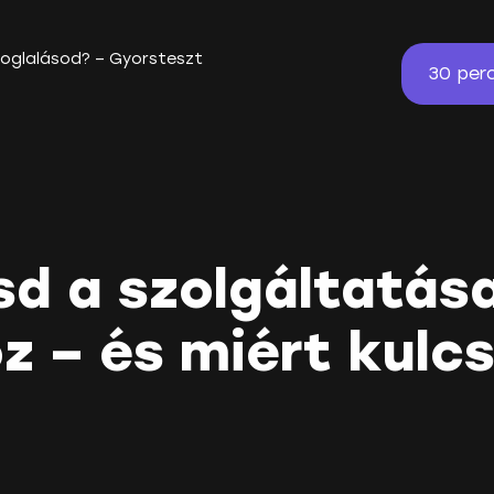
 foglalásod? – Gyorsteszt
30 per
sd a szolgáltatása
z – és miért kulc