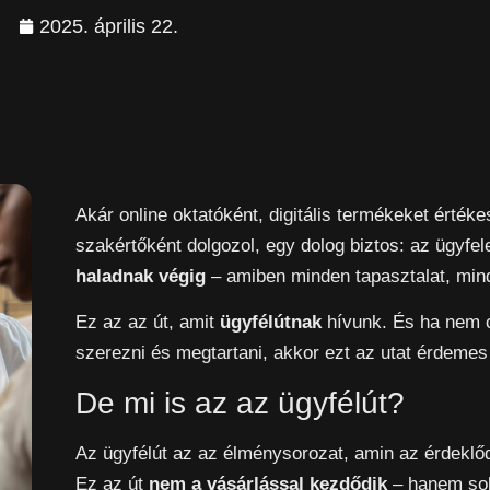
2025. április 22.
Akár online oktatóként, digitális termékeket érté
szakértőként dolgozol, egy dolog biztos: az ügyfel
haladnak végig
– amiben minden tapasztalat, mind
Ez az az út, amit
ügyfélútnak
hívunk. És ha nem c
szerezni és megtartani, akkor ezt az utat érdeme
De mi is az az ügyfélút?
Az ügyfélút az az élménysorozat, amin az érdeklő
Ez az út
nem a vásárlással kezdődik
– hanem sok