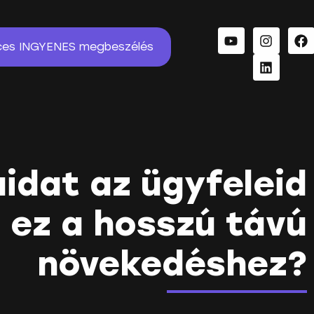
ces INGYENES megbeszélés
idat az ügyfeleid
s ez a hosszú távú
növekedéshez?