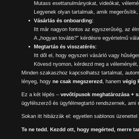
Mutass esettanulmányokat, videókat, vélemé
Legyenek olyan tartalmak, amik megerősítik, 
Vásárlás és onboarding:
Itt már nagyon fontos az egyszerűség, az él
A „hogyan tovább?” kérdésre egyértelmű vála
Megtartás és visszatérés:
Itt dől el, hogy egyszeri vásárló vagy hűsége
Kövesd nyomon, kérdezd meg a véleményét, é
Minden szakaszhoz kapcsolhatsz tartalmat, autom
lényeg, hogy
ne csak megszerezd
, hanem
végig 
Ez a két lépés –
vevőtípusok meghatározása + sz
ügyfélszerző és ügyfélmegtartó rendszernek, am
Sokan itt hibázzák el: egyetlen sablonos üzenettel
Te ne tedd. Kezdd ott, hogy megérted, merre tart