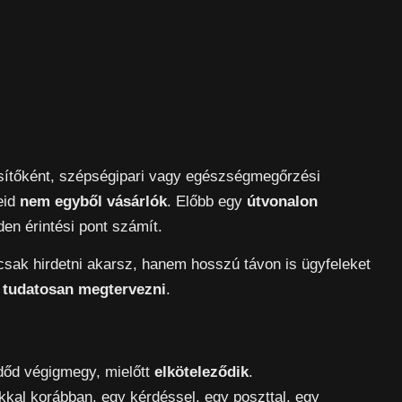
kesítőként, szépségipari vagy egészségmegőrzési
eid
nem egyből vásárlók
. Előbb egy
útvonalon
en érintési pont számít.
sak hirdetni akarsz, hanem hosszú távon is ügyfeleket
s
tudatosan megtervezni
.
dőd végigmegy, mielőtt
elköteleződik
.
kal korábban, egy kérdéssel, egy poszttal, egy