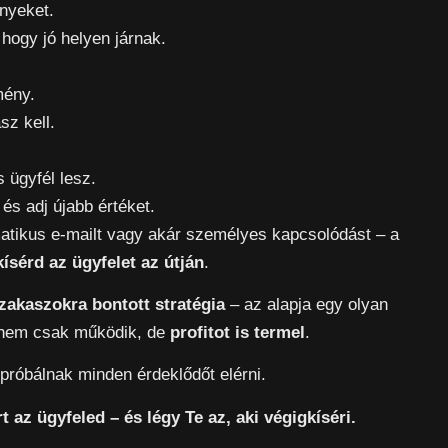
nyeket.
hogy jó helyen járnak.
mény.
sz kell.
s ügyfél lesz.
s adj újabb értéket.
atikus e-mailt vagy akár személyes kapcsolódást – a
kísérd az ügyfelet az útján
.
akaszokra bontott stratégia
– az alapja egy olyan
i nem csak működik, de
profitot is termel
.
 próbálnak minden érdeklődőt elérni.
 az ügyfeled – és légy Te az, aki végigkíséri.