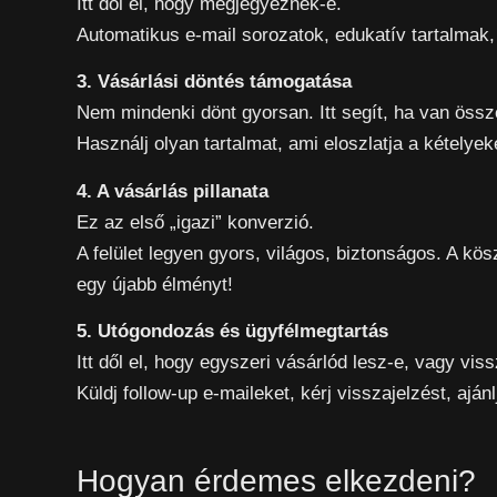
Itt dől el, hogy megjegyeznek-e.
Automatikus e-mail sorozatok, edukatív tartalmak
3. Vásárlási döntés támogatása
Nem mindenki dönt gyorsan. Itt segít, ha van össz
Használj olyan tartalmat, ami eloszlatja a kételyek
4. A vásárlás pillanata
Ez az első „igazi” konverzió.
A felület legyen gyors, világos, biztonságos. A kö
egy újabb élményt!
5. Utógondozás és ügyfélmegtartás
Itt dől el, hogy egyszeri vásárlód lesz-e, vagy viss
Küldj follow-up e-maileket, kérj visszajelzést, aján
Hogyan érdemes elkezdeni?