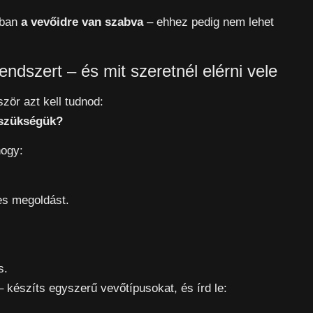
óban
a vevőidre van szabva
– ehhez pedig nem lehet
endszert – és mit szeretnél elérni vele
ször azt kell tudnod:
 szükségük?
hogy:
es megoldást.
s.
 készíts egyszerű vevőtípusokat, és írd le: