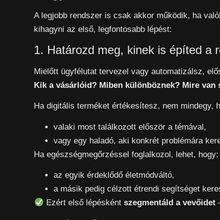
A legjobb rendszer is csak akkor működik, ha val
kihagyni az első, legfontosabb lépést:
1. Határozd meg, kinek is építed a r
Mielőtt ügyfélutat tervezel vagy automatizálsz, elő
Kik a vásárlóid? Miben különböznek? Mire van
Ha digitális terméket értékesítesz, nem mindegy, 
valaki most találkozott először a témával,
vagy egy haladó, aki konkrét problémára ker
Ha egészségmegőrzéssel foglalkozol, lehet, hogy:
az egyik érdeklődő életmódváltó,
a másik pedig célzott étrendi segítséget kere
Ezért első lépésként
szegmentáld a vevőidet
–