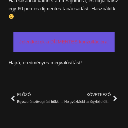
Ha elakadnál kattints a LILA gombra, és foglalhatsz
egy 60 perces díjmentes tanácsadást. Használd ki.
Jelentkezek a DÍJMENTES konzultációra!
Hajrá, eredményes megvalósítást!
ELŐZŐ
KÖVETKEZŐ
Egyszerű szövegírási trükk és hatékonyabb leszel
Ne győzködd az ügyféljelöltedet!