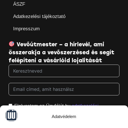
ÁSZF
Adatkezelési tájékoztató
Impresszum
Vevőútmester – a hírlevél, ami
összerakja a vevőszerzésed és segít
felépíteni a vásárlóid lojalitását
Elolvastam az Ügyfélút.hu
adatkezelési
tájékoztatóját
, és hozzájárulok ahhoz, hogy
Adatvédelem
megkapjam a Ügyfélút.hu hírleveleit, és azt is