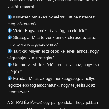
Engem ez fókuszban tart, ha érzem lefelé tartok a
kijelölt utamról.
Küldetés: Mit akarunk elérni? (itt ne határozz
meg időkeretet)
Vízió: Hogyan néz ki a világ, ha elértük?
Stratégia: Mi a tervünk ennek elérésére, azaz
mi a tervünk a győzelemre?
Taktika: Milyen eszközök kellenek ahhoz, hogy
végrehajtsuk a stratégiát?
Ütemterv: Mit kell felépítenünk ahhoz, hogy ezt
elérjük?
Feladat: Mi az az egy munkaegység, amellyel
legközelebb foglalkozhatunk, hogy teljesítsük az
ütemtervet?
A STRATÉGIÁHOZ egy pár gondolat, hogy jobban