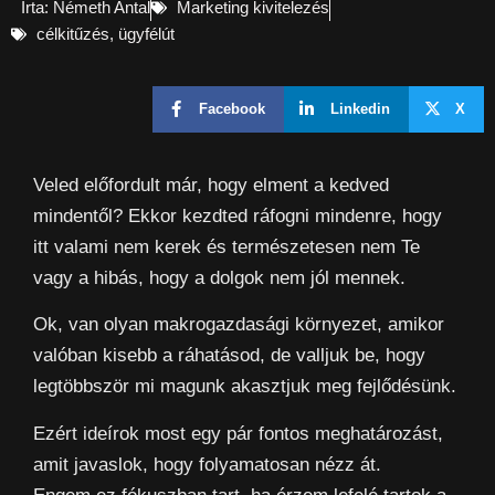
Írta:
Németh Antal
Marketing kivitelezés
célkitűzés
,
ügyfélút
Facebook
Linkedin
X
Veled előfordult már, hogy elment a kedved
mindentől? Ekkor kezdted ráfogni mindenre, hogy
itt valami nem kerek és természetesen nem Te
vagy a hibás, hogy a dolgok nem jól mennek.
Ok, van olyan makrogazdasági környezet, amikor
valóban kisebb a ráhatásod, de valljuk be, hogy
legtöbbször mi magunk akasztjuk meg fejlődésünk.
Ezért ideírok most egy pár fontos meghatározást,
amit javaslok, hogy folyamatosan nézz át.