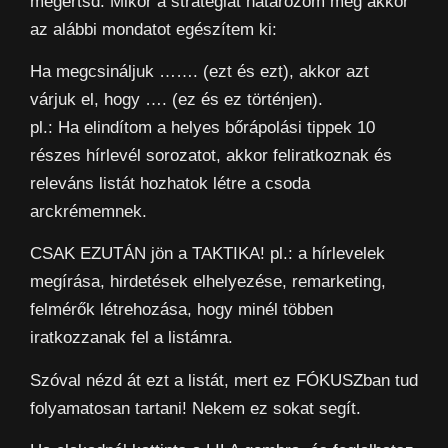
megértsd. Mikor a stratégiát határozom meg akkor
az alábbi mondatot egészítem ki:
Ha megcsináljuk ……. (ezt és ezt), akkor azt
várjuk el, hogy …. (ez és ez történjen).
pl.: Ha elindítom a helyes bőrápolási tippek 10
részes hírlevél sorozatot, akkor feliratkoznak és
releváns listát hozhatok létre a csoda
arckrémemnek.
CSAK EZUTÁN jön a TAKTIKA! pl.: a hírlevelek
megírása, hirdetések elhelyezése, remarketing,
felmérők létrehozása, hogy minél többen
iratkozzanak fel a listámra.
Szóval nézd át ezt a listát, mert ez FÓKUSZban tud
folyamatosan tartani! Nekem ez sokat segít.