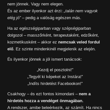
nem jönnek. Vagy nem elegen.
És az ember ilyenkor azt érzi:
„talán nem vagyok
elég jó”
– pedig a valóság egészen más.
Ha az egészségiparban vagy szépségiparban
dolgozol – masszőrként, terapeutaként, edzőként,
kozmetikusként – akkor ez
nemcsak veled fordul
elő
. Ez szinte mindenkinél megjelenik az elején.
És ilyenkor jönnek a jól ismert tanácsok:
„Kezdj el posztolni!”
„Tegyél ki képeket az Instára!”
„Indíts hirdetést Facebookon!”
Csakhogy – és ezt fontos kimondani –
nem a
hirdetés hozza a vendéget önmagában.
A rendszer, amibe beleérkezik, az számít. Ha nincs