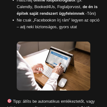
Használj
online időpontfoglalót
(pl.
Calendly, Booked4Us, Foglaljorvost,
de én is
építek saját rendszert ügyfeleimnek
-Tóni)
Ne csak „Facebookon írj rám” legyen az opció
– adj neki biztonságos, gyors utat
Tipp: állíts be automatikus emlékeztetőt, vagy