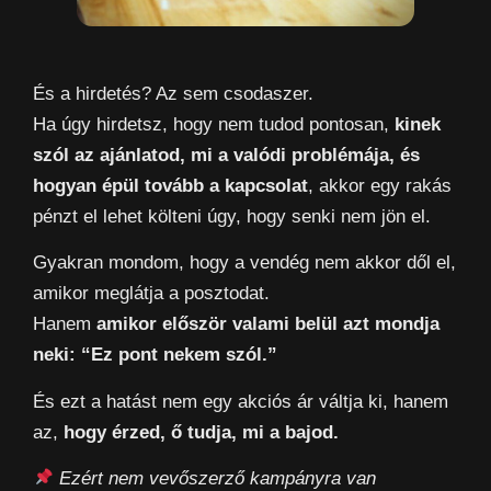
És a hirdetés? Az sem csodaszer.
Ha úgy hirdetsz, hogy nem tudod pontosan,
kinek
szól az ajánlatod, mi a valódi problémája, és
hogyan épül tovább a kapcsolat
, akkor egy rakás
pénzt el lehet költeni úgy, hogy senki nem jön el.
Gyakran mondom, hogy a vendég nem akkor dől el,
amikor meglátja a posztodat.
Hanem
amikor először valami belül azt mondja
neki: “Ez pont nekem szól.”
És ezt a hatást nem egy akciós ár váltja ki, hanem
az,
hogy érzed, ő tudja, mi a bajod.
Ezért nem vevőszerző kampányra van