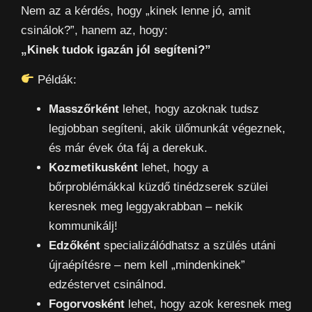
Nem az a kérdés, hogy „kinek lenne jó, amit
csinálok?”, hanem az, hogy:
„Kinek tudok igazán jól segíteni?”
Példák:
Masszőrként
lehet, hogy azoknak tudsz
legjobban segíteni, akik ülőmunkát végeznek,
és már évek óta fáj a derekuk.
Kozmetikusként
lehet, hogy a
bőrproblémákkal küzdő tinédzserek szülei
keresnek meg leggyakrabban – nekik
kommunikálj!
Edzőként
specializálódhatsz a szülés utáni
újraépítésre – nem kell „mindenkinek”
edzéstervet csinálnod.
Fogorvosként
lehet, hogy azok keresnek meg