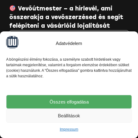
Vevőútmester – a hírlevél, ami
összerakja a vevőszerzésed és segít
felépíteni a vásárlóid lojalitását
Adatvédelem
A böngészési élmény fokozása, a személyre szabott hirdetések vagy
tartalmak megjelenítése, valamint a forgalom elemzése érdekében sütiket
(cookie) használunk. A "Összes elfogadása" gombra kattintva hozzájárulhat
Elolvastam az Ügyfélút.hu
adatkezelési
a sütik használatához.
tájékoztatóját
, és hozzájárulok ahhoz, hogy
megkapjam a Ügyfélút.hu hírleveleit, és azt is
tudom, hogy bármikor könnyedén le tudok róluk
Összes elfogadása
iratkozni.
Beállítások
Kérem a hasznos segítséget
Impressum