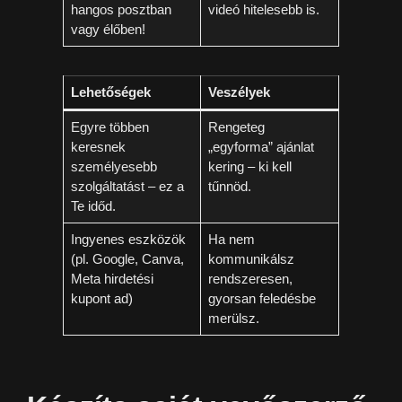
hangos posztban
videó hitelesebb is.
vagy élőben!
Lehetőségek
Veszélyek
Egyre többen
Rengeteg
keresnek
„egyforma” ajánlat
személyesebb
kering – ki kell
szolgáltatást – ez a
tűnnöd.
Te időd.
Ingyenes eszközök
Ha nem
(pl. Google, Canva,
kommunikálsz
Meta hirdetési
rendszeresen,
kupont ad)
gyorsan feledésbe
merülsz.