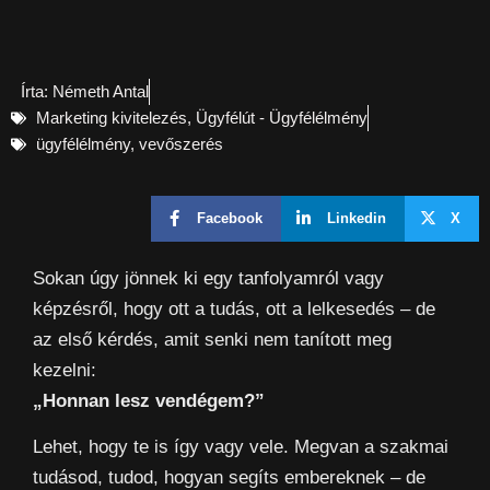
Írta:
Németh Antal
Marketing kivitelezés
,
Ügyfélút - Ügyfélélmény
ügyfélélmény
,
vevőszerés
Facebook
Linkedin
X
Sokan úgy jönnek ki egy tanfolyamról vagy
képzésről, hogy ott a tudás, ott a lelkesedés – de
az első kérdés, amit senki nem tanított meg
kezelni:
„Honnan lesz vendégem?”
Lehet, hogy te is így vagy vele. Megvan a szakmai
tudásod, tudod, hogyan segíts embereknek – de