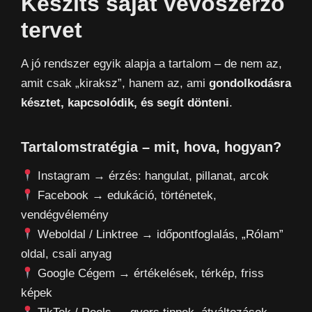
Készíts saját vevőszerző
tervet
A jó rendszer egyik alapja a tartalom – de nem az,
amit csak „kiraksz”, hanem az, ami
gondolkodásra
késztet, kapcsolódik, és segít dönteni
.
Tartalomstratégia – mit, hova, hogyan?
Instagram → érzés: hangulat, pillanat, arcok
Facebook → edukáció, történetek,
vendégvélemény
Weboldal / Linktree → időpontfoglalás, „Rólam”
oldal, csali anyag
Google Cégem → értékelések, térkép, friss
képek