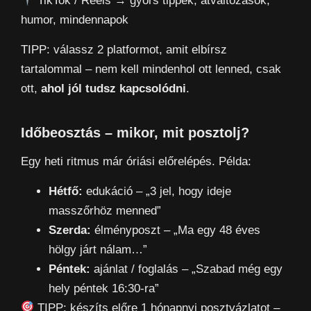
TikTok / Reels → gyors tippek, átváltozások,
humor, mindennapok
TIPP: válassz 2 platformot, amit elbírsz
tartalommal – nem kell mindenhol ott lenned, csak
ott,
ahol jól tudsz kapcsolódni
.
Időbeosztás – mikor, mit posztolj?
Egy heti ritmus már óriási előrelépés. Példa:
Hétfő:
edukáció – „3 jel, hogy ideje
masszőrhöz menned”
Szerda:
élményposzt – „Ma egy 48 éves
hölgy járt nálam…”
Péntek:
ajánlat / foglalás – „Szabad még egy
hely péntek 16:30-ra”
TIPP: készíts előre 1 hónapnyi posztvázlatot –