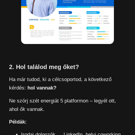
2. Hol találod meg őket?
Ha már tudod, ki a célcsoportod, a következő
kérdés:
hol vannak?
Ne szórj szét energiát 5 platformon – legyél ott,
ahol
ők
vannak.
Példák:
Irodai dolgozók → LinkedIn, helyi coworking