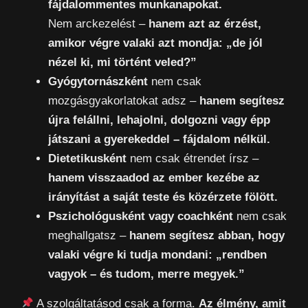
fájdalommentes munkanapokat.
Nem arckezelést –
hanem azt az érzést,
amikor végre valaki azt mondja: „de jól
nézel ki, mi történt veled?”
Gyógytornászként
nem csak
mozgásgyakorlatokat adsz –
hanem segítesz
újra felállni, lehajolni, dolgozni vagy épp
játszani a gyerekeddel – fájdalom nélkül.
Dietetikusként
nem csak étrendet írsz –
hanem visszaadod az ember kezébe az
irányítást a saját teste és közérzete fölött.
Pszichológusként vagy coachként
nem csak
meghallgatsz –
hanem segítesz abban, hogy
valaki végre ki tudja mondani: „rendben
vagyok – és tudom, merre megyek.”
A szolgáltatásod csak a forma.
Az élmény, amit