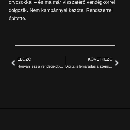
orvosokkal – és ma már visszatérő vendégkörrel
dolgozik. Nem kampánnyal kezdte. Rendszerrel
építette.
ELŐZŐ
KÖVETKEZŐ
Hogyan lesz a vendégeidből visszatérő vendég – hirdetés nélkül is?
Digitális lemaradás a szépségiparban: kihagyott lehetőségek kisvállalkozásoknak