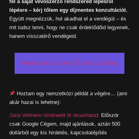
fel a saját vevőszerző rendszered lépésről
lépésre – kérj tőlem egy díjmentes konzultációt.
Együtt megnézzük, hol akadhat el a vendégút – és
mit tudsz tenni, hogy ne csak érdeklődőid legyenek,
hanem visszatérő vendégeid.
Jelentkezek a DÍJMENTES konzultációra!
Hoztam egy nemzetközi példát a végére… (ami
akár hazai is lehetne):
Jana Veltheim történetét itt olvashatod:
Először
csak Google Cégem, majd ajánlások, aztán 500
dollárból egy kis hirdetés, kapcsolatépítés