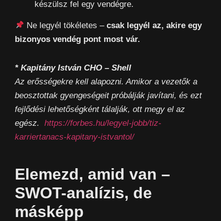
készülsz fel egy vendégre.
Ne legyél tökéletes –
csak legyél az, akire egy
bizonyos vendég pont most vár.
*
Kapitány István CHO – Shell
Az erősségekre kell alapozni. Amikor a vezetők a
beosztottak gyengeségeit próbálják javítani, és ezt
fejlődési lehetőségként tálalják, ott megy el az
egész.
https://forbes.hu/legyel-jobb/tiz-
karriertanacs-kapitany-istvantol/
Elemezd, amid van –
SWOT-analízis, de
másképp