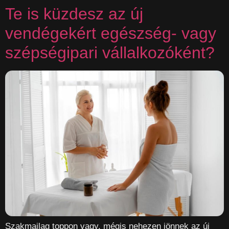
Te is küzdesz az új
vendégekért egészség- vagy
szépségipari vállalkozóként?
Szakmailag toppon vagy, mégis nehezen jönnek az új