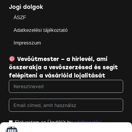
Jogi dolgok
ÁSZF
Adatkezelési tájékoztató
Impresszum
Vevőútmester – a hírlevél, ami
összerakja a vevőszerzésed és segít
felépíteni a vásárlóid lojalitását
Elolvastam az Ügyfélút.hu
adatkezelési
tájékoztatóját
, és hozzájárulok ahhoz, hogy