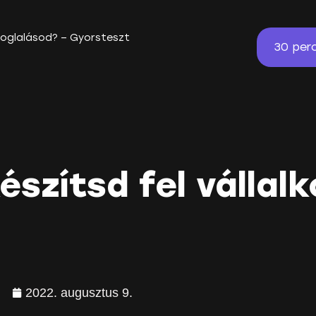
 foglalásod? – Gyorsteszt
30 per
észítsd fel válla
2022. augusztus 9.