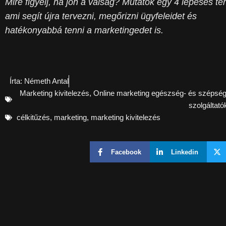
Mire figyelj, ha jön a válság? Mutatok egy 4 lépéses ter
ami segít újra tervezni, megőrizni ügyfeleidet és
hatékonyabbá tenni a marketingedet is.
Írta:
Németh Antal
Marketing kivitelezés
,
Online marketing egészség- és szépség
szolgáltat
célkitűzés
,
marketing
,
marketing kivitelezés
Facebook
Linkedin