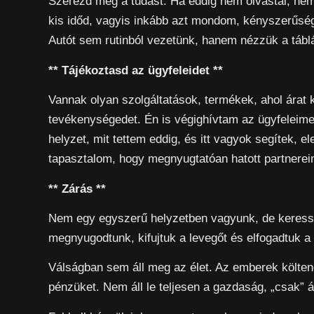
Szerezd meg a tudást. Ha eddig nem olvastál, nem
kis időd, vagyis inkább azt mondom, kényszerűsége
Autót sem rutinból vezetünk, hanem nézzük a táblá
** Tájékoztasd az ügyfeleidet **
Vannak olyan szolgáltatások, termékek, ahol árat 
tevékenységedet. Én is végighívtam az ügyfeleime
helyzet, mit tettem eddig, és itt vagyok segítek,
tapasztalom, hogy megnyugtatóan hatott partnerei
** Zárás **
Nem egy egyszerű helyzetben vagyunk, de keressük
megnyugodtunk, kifujtuk a levegőt és elfogadtuk a 
Válságban sem áll meg az élet. Az emberek költen
pénzüket. Nem áll le teljesen a gazdaság, „csak” 