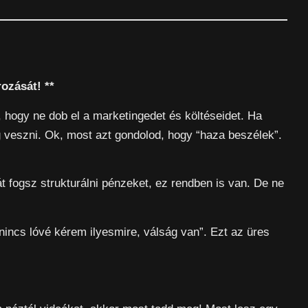
rozását! **
, hogy ne dob el a marketingedet és költéseidet. Ha
g veszni. Ok, most azt gondolod, hogy “haza beszélek”.
t fogsz strukturálni pénzeket, ez rendben is van. De ne
nincs lóvé kérem ilyesmire, válság van”. Ezt az üres