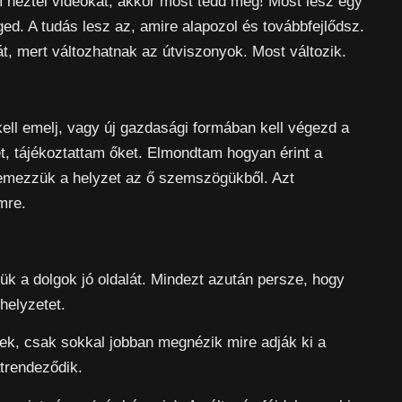
 néztél videókat, akkor most tedd meg! Most lesz egy
d. A tudás lesz az, amire alapozol és továbbfejlődsz.
t, mert változhatnak az útviszonyok. Most változik.
kell emelj, vagy új gazdasági formában kell végezd a
t, tájékoztattam őket. Elmondtam hogyan érint a
 elemezzük a helyzet az ő szemszögükből. Azt
mre.
 a dolgok jó oldalát. Mindezt azután persze, hogy
helyzetet.
ek, csak sokkal jobban megnézik mire adják ki a
átrendeződik.