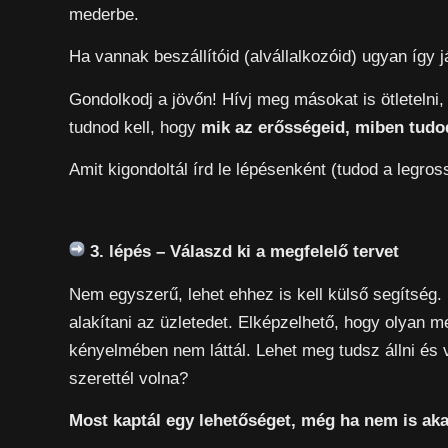
mederbe.
Ha vannak beszállítóid (alvállalkozóid) ugyan így j
Gondolkodj a jövőn! Hívj meg másokat is ötleteln
tudnod kell, hogy
mik az erősségeid, miben tudod 
Amit kigondoltál írd le lépésenként (tudod a legros
3. lépés – Válaszd ki a megfelelő tervet
Nem egyszerű, lehet ehhez is kell külső segítség. 
alakítani az üzletedet. Elképzelhető, hogy olyan 
kényelmében nem láttál. Lehet meg tudsz állni és v
szerettél volna?
Most kaptál egy lehetőséget, még ha nem is aka