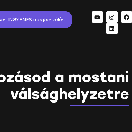
ces INGYENES megbeszélés
lkozásod a mostani
válsághelyzetre