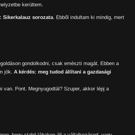
helyzetbe kerültem.
: Sikerkalauz sorozata
. Ebből indultam ki mindig, mert
goldáson gondolkodni, csak emészti magát. Ebben a
em jók.
A kérdés: meg tudod állítani a gazdasági
i van. Pont. Megnyugodtál? Szuper, akkor lépj a
g, hogy stabil lábakon áll a vállalkozásod, vagy