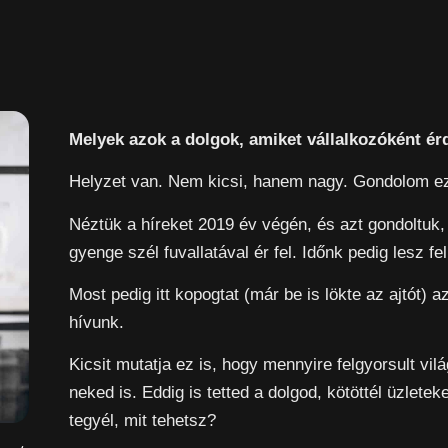
Melyek azok a dolgok, amiket vállalkozóként 
Helyzet van. Nem kicsi, hanem nagy. Gondolom e
Néztük a híreket 2019 év végén, és azt gondoltuk,
gyenge szél fuvallatával ér fel. Időnk pedig lesz 
Most pedig itt kopogtat (már be is lökte az ajtót) 
hívunk.
Kicsit mutatja ez is, hogy mennyire felgyorsult v
neked is. Eddig is tetted a dolgod, kötöttél üzlete
tegyél, mit tehetsz?