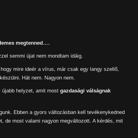
érdemes megtenned….
zzel semmi újat nem mondtam idáig.
 hogy mire ideér a vírus, már csak egy langy szellő,
felkészülni. Hát nem. Nagyon nem.
az újabb helyzet, amit most
gazdasági válságnak
ilágunk. Ebben a gyors változásban kell tevékenykedned
ket, de most valami nagyon megváltozott. A kérdés, mit