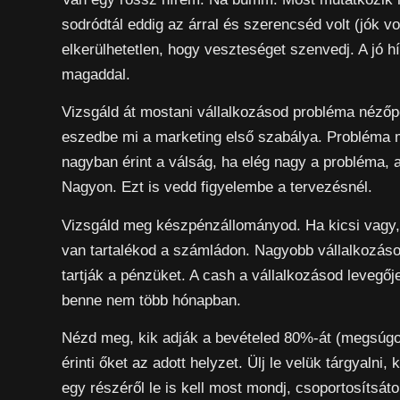
sodródtál eddig az árral és szerencséd volt (jók v
elkerülhetetlen, hogy veszteséget szenvedj. A jó 
magaddal.
Vizsgáld át mostani vállalkozásod probléma nézőp
eszedbe mi a marketing első szabálya. Probléma m
nagyban érint a válság, ha elég nagy a probléma, 
Nagyon. Ezt is vedd figyelembe a tervezésnél.
Vizsgáld meg készpénzállományod. Ha kicsi vagy, 
van tartalékod a számládon. Nagyobb vállalkozás
tartják a pénzüket. A cash a vállalkozásod leveg
benne nem több hónapban.
Nézd meg, kik adják a bevételed 80%-át (megsúgo
érinti őket az adott helyzet. Ülj le velük tárgyaln
egy részéről le is kell most mondj, csoportosítsá