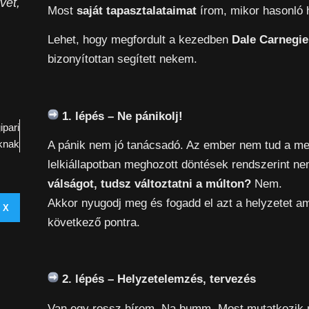
vet,
Most
saját tapasztalataimat
írom, mikor hasonló 
Lehet, hogy megfordult a kezedben
Dale Carnegie
bizonyítottan segített nekem.
1. lépés – Ne pánikolj!
ipari
óknak
A pánik nem jó tanácsadó. Az ember nem tud a me
lelkiállapotban meghozott döntések rendszerint n
válságot, tudsz változtatni a múlton?
Nem.
Akkor nyugodj meg és fogadd el azt a helyzetet am
X
következő pontra.
2. lépés – Helyzetelemzés, tervezés
Van egy rossz hírem. Na bumm. Most mutatkozik me