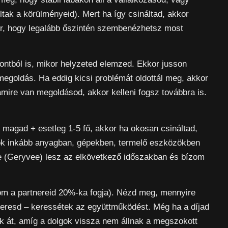
oltak a körülményeid). Mert ha így csináltad, akkor
hír, hogy legalább őszintén szembenézhetsz most
ontból is, mikor helyzeted elemzed. Ekkor jusson
egoldás. Ha eddig kicsi problémát oldottál meg, akkor
amire van megoldásod, akkor kelleni fogsz továbbra is.
magad + esetleg 1-5 fő, akkor ha okosan csináltad,
ok inkább anyagban, gépekben, termelő eszközökben
ője (Geryvee) lesz az elkövetkező időszakban és bízom
m a partnereid 20%-ka fogja). Nézd meg, mennyire
i, keresd – keressétek az együttműködést. Még ha a díjad
tok át, amíg a dolgok vissza nem állnak a megszokott