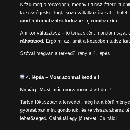
Nézd meg a tervedben, mennyit tudsz átterelni onlin
közösségekkel foglalkozó vállalkozásokat – hotel,
amit automatizálni tudsz az új rendszerből.
Amikor választasz – jó tanácsként mondom saját
ráhatásod.
Ergó mi az, amit a kezedben tudsz tart
Szóval megvan a terved? irány a 4. lépés
4. lépés – Most azonnal kezd el!
Ne várj! Most már nincs mire
. Just do it!
Tartsd fókuszban a tervedet, még ha a körülmények
gyorsabban mint gondoltuk, és te vissza akarsz tér
lehetőséged. Csináltál egy jó tervet. Csináld!