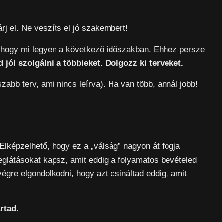
árj el. Ne veszíts el jó szakembert!
i, hogy mi legyen a következő időszakban. Ehhez persze
jól szolgálni a többieket. Dolgozz ki terveket.
szabb terv, ami nincs leírva). Ha van több, annál jobb!
Elképzelhető, hogy ez a „válság” nagyon át fogja
meglátásokat kapsz, amit eddig a folyamatos bevételed
égre elgondolkodni, hogy azt csináltad eddig, amit
rtad.