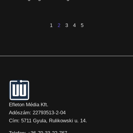
1
2
3
4
5
Efleton Média Kft.
Adószám: 22793513-2-04
Cím: 5711 Gyula, Rulikowski u. 14.