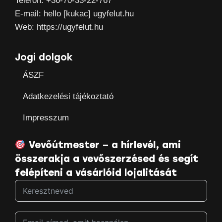
Telefon: +36-70-33-22-767
E-mail: hello [kukac] ugyfelut.hu
Web: https://ugyfelut.hu
Jogi dolgok
ÁSZF
Adatkezelési tájékoztató
Impresszum
Vevőútmester – a hírlevél, ami
összerakja a vevőszerzésed és segít
felépíteni a vásárlóid lojalitását