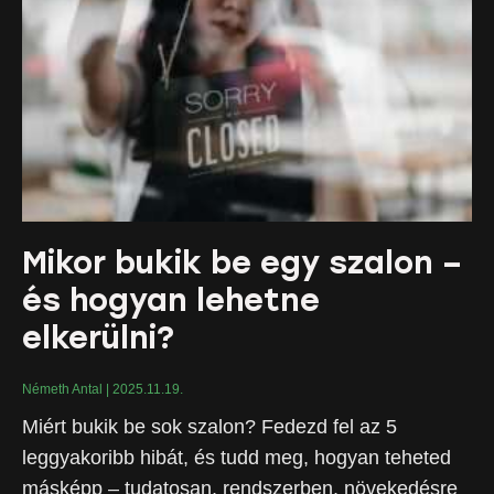
Mikor bukik be egy szalon –
és hogyan lehetne
elkerülni?
Németh Antal
2025.11.19.
Miért bukik be sok szalon? Fedezd fel az 5
leggyakoribb hibát, és tudd meg, hogyan teheted
másképp – tudatosan, rendszerben, növekedésre