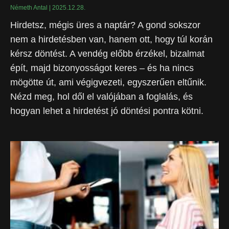
Németh Antal
2025.12.28.
Hirdetsz, mégis üres a naptár? A gond sokszor
nem a hirdetésben van, hanem ott, hogy túl korán
kérsz döntést. A vendég előbb érzékel, bizalmat
épít, majd bizonyosságot keres – és ha nincs
mögötte út, ami végigvezeti, egyszerűen eltűnik.
Nézd meg, hol dől el valójában a foglalás, és
hogyan lehet a hirdetést jó döntési pontra kötni.