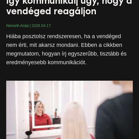
így kommunikálj úgy, hogy a
vendéged reagáljon
Németh Antal
2026.04.17.
Hiába posztolsz rendszeresen, ha a vendéged
nem érti, mit akarsz mondani. Ebben a cikkben
megmutatom, hogyan írj egyszerűbb, tisztább és
eredményesebb kommunikációt.