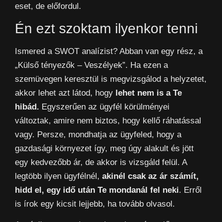
eset, de előfordul.
Én ezt szoktam ilyenkor tenni
Ismered a SWOT analízist? Abban van egy rész, a
„Külső tényezők – Veszélyek”. Ha ezen a
szemüvegen keresztül is megvizsgálod a helyzetet,
akkor lehet azt látod, hogy
lehet nem is a Te
hibád.
Egyszerűen az ügyfél körülményei
változtak, amire nem biztos, hogy kellő ráhatással
vagy. Persze, mondhatja az ügyfeled, hogy a
gazdasági környezet így, meg úgy alakult és jött
egy kedvezőbb ár, de akkor is vizsgáld felül. A
legtöbb ilyen ügyfélnél,
akinél csak az ár számít,
hidd el, egy idő után Te mondanál fel neki
. Erről
is írok egy kicsit lejjebb, ha tovább olvasol.