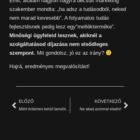
Emil, általam nagyon nagyra becsült marketing
szakember mondta: „ha adsz a tudásodból, neked
nem marad kevesebb”. A folyamatos tudás
fejlesztésnek pedig lesz egy”mellékterméke”.
Minőségi ügyfeleid lesznek, akiknél a
szolgáltatásod díjazása nem elsődleges
szempont.
Mit gondolsz, jó ez az irány?
Hajrá, eredményes megvalósítást!
ELŐZŐ
KÖVETKEZŐ
Miért érdemes belső tanulói felületet létrehoznod?
Ne akarj azonnal eladni!