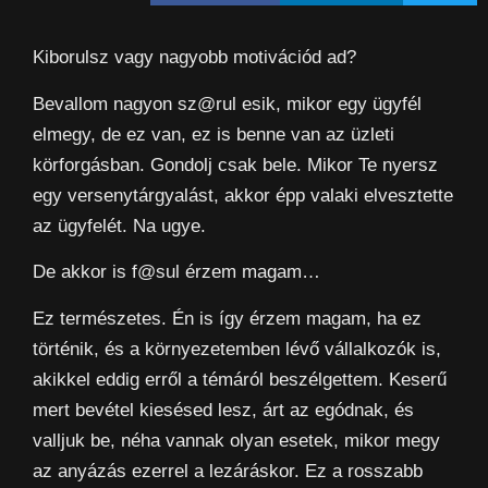
Kiborulsz vagy nagyobb motivációd ad?
Bevallom nagyon sz@rul esik, mikor egy ügyfél
elmegy, de ez van, ez is benne van az üzleti
körforgásban. Gondolj csak bele. Mikor Te nyersz
egy versenytárgyalást, akkor épp valaki elvesztette
az ügyfelét. Na ugye.
De akkor is f@sul érzem magam…
Ez természetes. Én is így érzem magam, ha ez
történik, és a környezetemben lévő vállalkozók is,
akikkel eddig erről a témáról beszélgettem. Keserű
mert bevétel kiesésed lesz, árt az egódnak, és
valljuk be, néha vannak olyan esetek, mikor megy
az anyázás ezerrel a lezáráskor. Ez a rosszabb