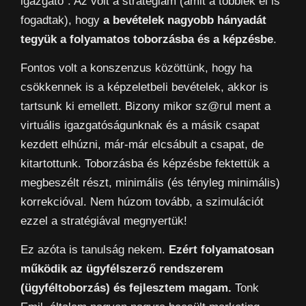
igazgató”. Az volt a stratégiám (amit a többiek el is
fogadtak), hogy
a bevételek nagyobb hányadát
tegyük a folyamatos toborzásba és a képzésbe
.
Fontos volt a konszenzus közöttünk, hogy ha
csökkennek is a képzeletbeli bevételek, akkor is
tartsunk ki emellett. Bizony mikor sz@rul ment a
virtuális igazgatóságunknak és a másik csapat
kezdett elhúzni, már-már elcsábult a csapat, de
kitartottunk. Toborzásba és képzésbe fektettük a
megbeszélt részt, minimális (és tényleg minimális)
korrekcióval. Nem húzom tovább, a szimulációt
ezzel a stratégiával megnyertük!
Ez azóta is tanulság nekem.
Ezért folyamatosan
működik az ügyfélszerző rendszerem
(ügyféltoborzás) és fejlesztem magam.
Tonk