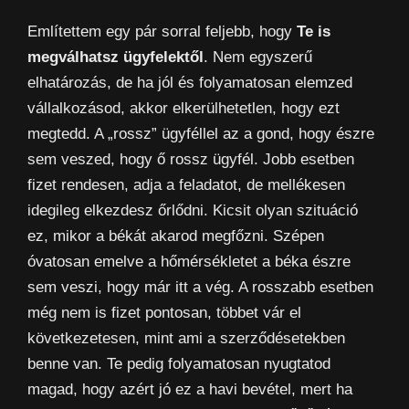
Említettem egy pár sorral feljebb, hogy
Te is
megválhatsz ügyfelektől
. Nem egyszerű
elhatározás, de ha jól és folyamatosan elemzed
vállalkozásod, akkor elkerülhetetlen, hogy ezt
megtedd. A „rossz” ügyféllel az a gond, hogy észre
sem veszed, hogy ő rossz ügyfél. Jobb esetben
fizet rendesen, adja a feladatot, de mellékesen
idegileg elkezdesz őrlődni. Kicsit olyan szituáció
ez, mikor a békát akarod megfőzni. Szépen
óvatosan emelve a hőmérsékletet a béka észre
sem veszi, hogy már itt a vég. A rosszabb esetben
még nem is fizet pontosan, többet vár el
következetesen, mint ami a szerződésetekben
benne van. Te pedig folyamatosan nyugtatod
magad, hogy azért jó ez a havi bevétel, mert ha