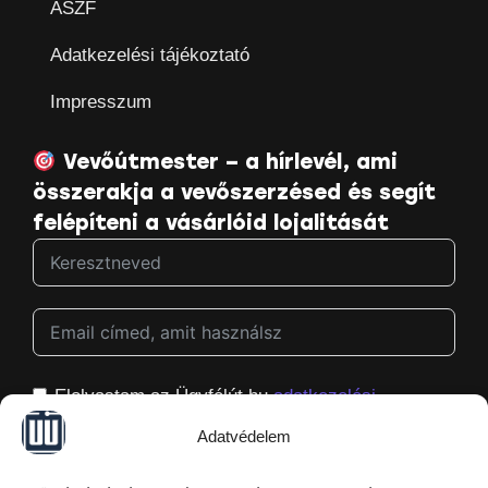
ÁSZF
Adatkezelési tájékoztató
Impresszum
Vevőútmester – a hírlevél, ami
összerakja a vevőszerzésed és segít
felépíteni a vásárlóid lojalitását
Elolvastam az Ügyfélút.hu
adatkezelési
tájékoztatóját
, és hozzájárulok ahhoz, hogy
Adatvédelem
megkapjam a Ügyfélút.hu hírleveleit, és azt is
tudom, hogy bármikor könnyedén le tudok róluk