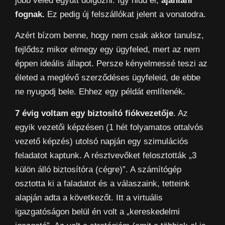
jobb veled együtt dolgozni. Így hidd el,
ajánlani
fognak.
Ez pedig új felszállókat jelent a vonatodra.
Azért bízom benne, hogy nem csak akkor tanulsz,
fejlődsz mikor elmegy egy ügyfeled, mert az nem
éppen ideális állapot. Persze kényelmessé teszi az
életed a meglévő szerződéses ügyfeleid, de ebbe
ne nyugodj bele. Ehhez egy példát említenék.
7 évig voltam egy biztosító fiókvezetője
. Az
egyik vezetői képzésen (1 hét folyamatos ottalvós
vezető képzés) utolsó napján egy szimulációs
feladatot kaptunk. A résztvevőket felosztották „3
külön álló biztosítóra (cégre)”. A számítógép
osztotta ki a faladatot és a válaszaink, tetteink
alapján adta a következőt. Itt a virtuális
igazgatóságon belül én volt a „kereskedelmi