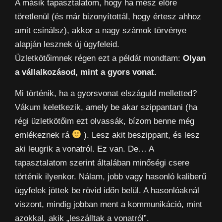
A másik tapasztalatom, hogy ha mész előre
töretlenül (és már bizonyítottál, hogy értesz ahhoz
amit csinálsz), akkor a nagy számok törvénye
alapján lesznek új ügyfeleid.
Üzletkötőimnek régen ezt a példát mondtam:
Olyan
a vállalkozásod, mint a gyors vonat.
Mi történik, ha a gyorsvonat elszáguld melletted?
Vákum keletkezik, amely be akar szippantani (ha
régi üzletkötőim ezt olvassák, bízom benne még
emlékeznek rá
). Lesz akit beszippant, és lesz
aki leugrik a vonatról. Ez van. De… A
tapasztalatom szerint általában minőségi csere
történik ilyenkor. Nálam, jobb vagy hasonló kaliberű
ügyfelek jöttek be rövid időn belül. A hasonlóaknál
viszont, mindig jobban ment a kommunikáció, mint
azokkal, akik „leszálltak a vonatról”.