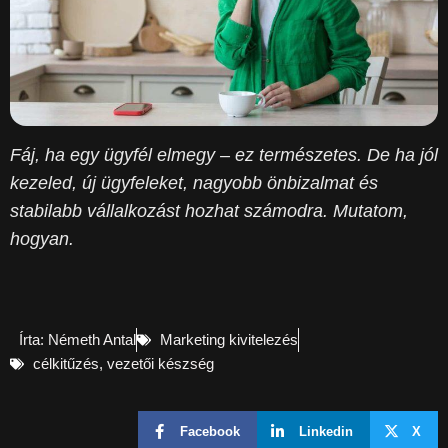
Fáj, ha egy ügyfél elmegy – ez természetes. De ha jól
kezeled, új ügyfeleket, nagyobb önbizalmat és
stabilabb vállalkozást hozhat számodra. Mutatom,
hogyan.
Írta:
Németh Antal
Marketing kivitelezés
célkitűzés
,
vezetői készség
Facebook
Linkedin
X