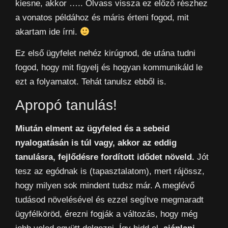
kiesne, akkor ….. Olvass vissza ez előző részhez
a vonatos példához és máris érteni fogod, mit
akartam ide írni.
Ez első ügyfelet nehéz kirúgnod, de utána tudni
fogod, hogy mit figyelj és hogyan kommunikáld le
ezt a folyamatot. Tehát tanulsz ebből is.
Apropó tanulás!
Miután elment az ügyfeled és a sebeid
nyalogatásán is túl vagy, akkor az eddig
tanulásra, fejlődésre fordított idődet növeld.
Jót
tesz az egódnak is (tapasztalatom), mert rájössz,
hogy milyen sok mindent tudsz már. A meglévő
tudásod növelésével és ezzel segítve megmaradt
ügyfélköröd, érezni fogják a változás, hogy még