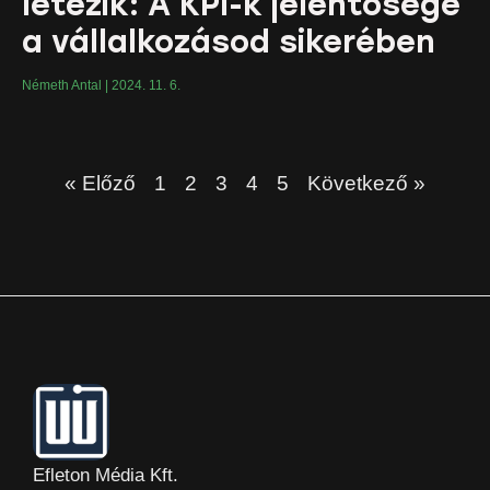
létezik: A KPI-k jelentősége
a vállalkozásod sikerében
Németh Antal
2024. 11. 6.
« Előző
1
2
3
4
5
Következő »
Efleton Média Kft.