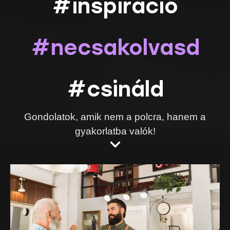
#inspiráció
#necsakolvasd
#csináld
Gondolatok, amik nem a polcra, hanem a
gyakorlatba valók!