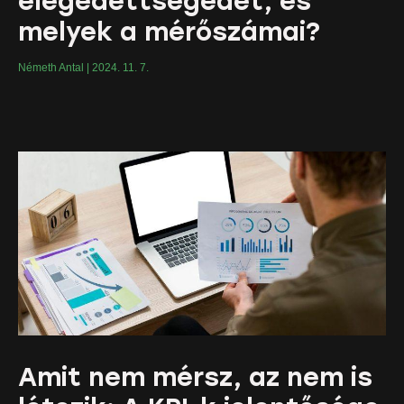
elégedettségedet, és
melyek a mérőszámai?
Németh Antal
2024. 11. 7.
Amit nem mérsz, az nem is