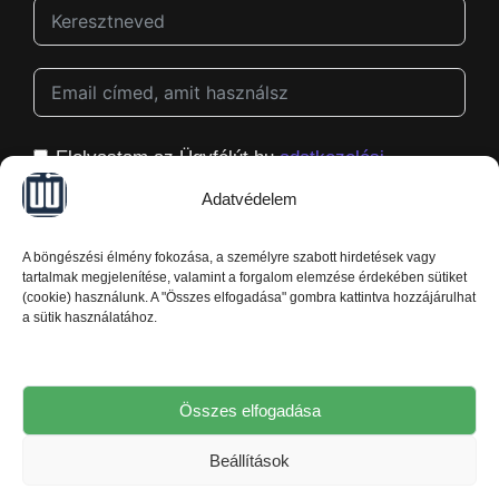
Elolvastam az Ügyfélút.hu
adatkezelési
tájékoztatóját
, és hozzájárulok ahhoz, hogy
Adatvédelem
megkapjam a Ügyfélút.hu hírleveleit, és azt is
tudom, hogy bármikor könnyedén le tudok róluk
A böngészési élmény fokozása, a személyre szabott hirdetések vagy
iratkozni.
tartalmak megjelenítése, valamint a forgalom elemzése érdekében sütiket
(cookie) használunk. A "Összes elfogadása" gombra kattintva hozzájárulhat
a sütik használatához.
Kérem a hasznos segítséget
Összes elfogadása
Beállítások
Ügyfélút.hu © 2026. – Minden jog fenntartva!