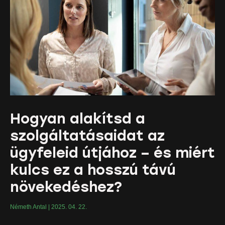
Hogyan alakítsd a
szolgáltatásaidat az
ügyfeleid útjához – és miért
kulcs ez a hosszú távú
növekedéshez?
Németh Antal
2025. 04. 22.