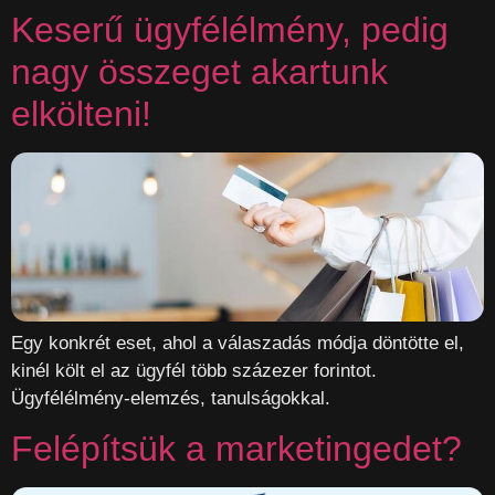
Keserű ügyfélélmény, pedig
nagy összeget akartunk
elkölteni!
Egy konkrét eset, ahol a válaszadás módja döntötte el,
kinél költ el az ügyfél több százezer forintot.
Ügyfélélmény-elemzés, tanulságokkal.
Felépítsük a marketingedet?