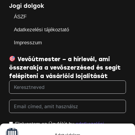
Jogi dolgok
ÁSZF
Adatkezelési tájékoztató
Impresszum
Vevőútmester – a hírlevél, ami
összerakja a vevőszerzésed és segít
felépíteni a vásárlóid lojalitását
Elolvastam az Ügyfélút.hu
adatkezelési
tájékoztatóját
, és hozzájárulok ahhoz, hogy