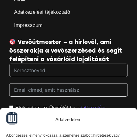
Adatkezelési tájékoztató
Impresszum
Vevőútmester – a hírlevél, ami
összerakja a vevőszerzésed és segít
felépíteni a vásárlóid lojalitását
Elolvastam az Ügyfélút.hu
adatkezelési
tájékoztatóját
, és hozzájárulok ahhoz, hogy
Adatvédelem
megkapjam a Ügyfélút.hu hírleveleit, és azt is
tudom, hogy bármikor könnyedén le tudok róluk
A böngészési élmény fokozása, a személyre szabott hirdetések vagy