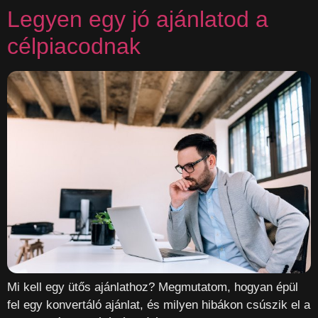
Legyen egy jó ajánlatod a
célpiacodnak
Mi kell egy ütős ajánlathoz? Megmutatom, hogyan épül
fel egy konvertáló ajánlat, és milyen hibákon csúszik el a