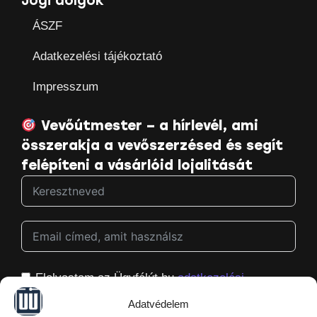
Jogi dolgok
ÁSZF
Adatkezelési tájékoztató
Impresszum
Vevőútmester – a hírlevél, ami
összerakja a vevőszerzésed és segít
felépíteni a vásárlóid lojalitását
Elolvastam az Ügyfélút.hu
adatkezelési
tájékoztatóját
, és hozzájárulok ahhoz, hogy
Adatvédelem
megkapjam a Ügyfélút.hu hírleveleit, és azt is