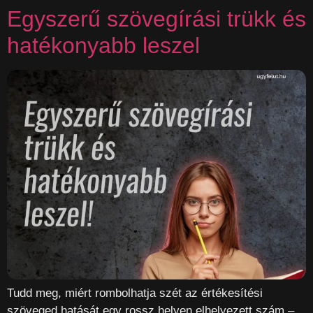
Egyszerű szövegírási trükk és
hatékonyabb leszel
Tudd meg, miért rombolhatja szét az értékesítési
szöveged hatását egy rossz helyen elhelyezett szám –