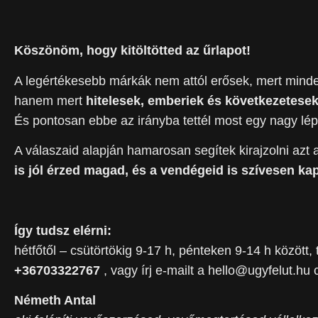
Köszönöm, hogy kitöltötted az űrlapot!
A legértékesebb márkák nem attól erősek, mert minde
hanem mert
hitelesek, emberiek és következetese
És pontosan ebbe az irányba tettél most egy nagy lép
A válaszaid alapján hamarosan segítek kirajzolni az
is jól érzed magad, és a vendégeid is szívesen k
Így tudsz elérni:
hétfőtől – csütörtökig 9-17 h, pénteken 9-14 h között
+36703322767
, vagy írj e-mailt a hello@ugyfelut.hu 
Németh Antal