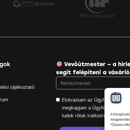
lgok
Vevőútmester – a hírle
segít felépíteni a vásárló
lési tájékoztató
szum
Elolvastam az Ügyfélút.hu
adat
megkapjam a Ügyfélút.hu hírlev
A böngészési
tudok róluk iratkozni.
megjelenítés
"Összes elfo