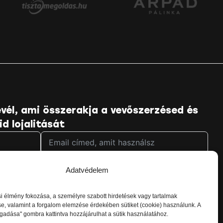
vél, ami összerakja a vevőszerzésed és
id lojalitását
Adatvédelem
kezelési tájékoztatóját
, és hozzájárulok ahhoz, hogy
eleit, és azt is tudom, hogy bármikor könnyedén le
 élmény fokozása, a személyre szabott hirdetések vagy tartalmak
e, valamint a forgalom elemzése érdekében sütiket (cookie) használunk. A
gadása" gombra kattintva hozzájárulhat a sütik használatához.