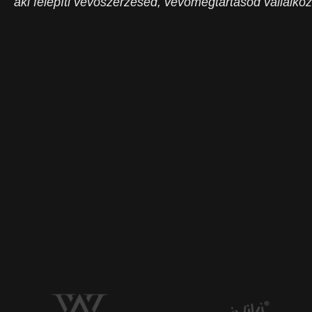
aki felépíti vevőszerzésed, vevőmegtartásod vállalk