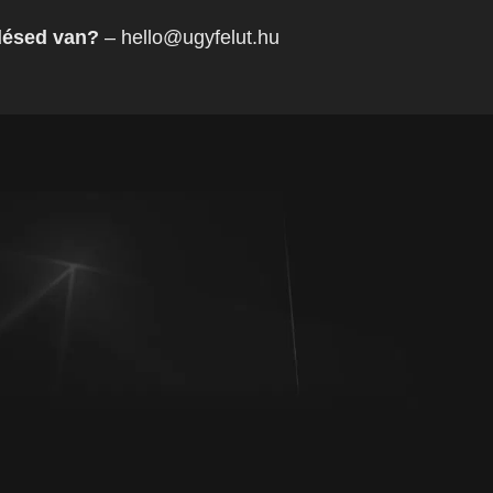
désed van?
– hello@ugyfelut.hu