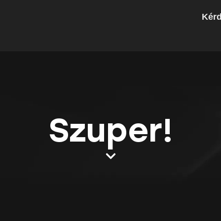
Kér
Szuper!