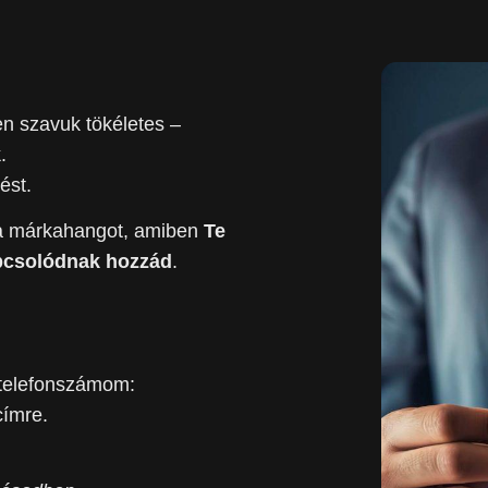
n szavuk tökéletes –
k
.
ést.
t a márkahangot, amiben
Te
apcsolódnak hozzád
.
, telefonszámom:
címre.