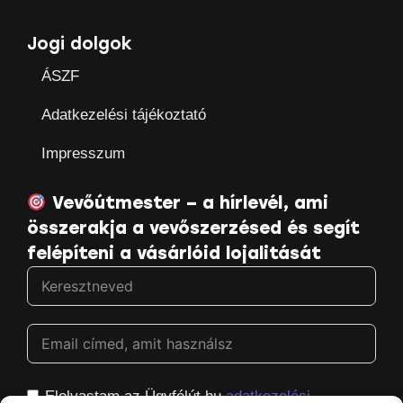
Jogi dolgok
ÁSZF
Adatkezelési tájékoztató
Impresszum
Vevőútmester – a hírlevél, ami
összerakja a vevőszerzésed és segít
felépíteni a vásárlóid lojalitását
Elolvastam az Ügyfélút.hu
adatkezelési