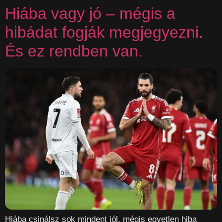
Hiába vagy jó – mégis a
hibádat fogják megjegyezni.
És ez rendben van.
Hiába csinálsz sok mindent jól, mégis egyetlen hiba