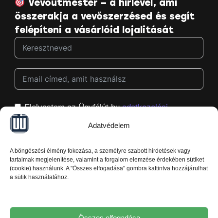
Vevőútmester – a hírlevél, ami
összerakja a vevőszerzésed és segít
felépíteni a vásárlóid lojalitását
Elolvastam az Ügyfélút.hu
adatkezelési
tájékoztatóját
, és hozzájárulok ahhoz, hogy
Adatvédelem
megkapjam a Ügyfélút.hu hírleveleit, és azt is
tudom, hogy bármikor könnyedén le tudok róluk
A böngészési élmény fokozása, a személyre szabott hirdetések vagy
iratkozni.
tartalmak megjelenítése, valamint a forgalom elemzése érdekében sütiket
(cookie) használunk. A "Összes elfogadása" gombra kattintva hozzájárulhat
a sütik használatához.
Kérem a hasznos segítséget
Összes elfogadása