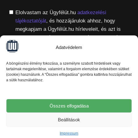
Elolvastam az Ügyfélút.hu
adatkezelési
tájékoztatóját
, és hozzájárulok ahhoz, hogy
megkapjam a Ügyfélút.hu hírleveleit, és azt is
tudom, hogy bármikor könnyedén le tudok róluk
iratkozni.
Adatvédelem
A böngészési élmény fokozása, a személyre szabott hirdetések vagy
tartalmak megjelenítése, valamint a forgalom elemzése érdekében sütiket
(cookie) használunk. A "Összes elfogadása" gombra kattintva hozzájárulhat
Kérem a hasznos segítséget
a sütik használatához.
Összes elfogadása
Beállítások
Ügyfélút.hu © 2026. – Minden jog fenntartva!
Impressum