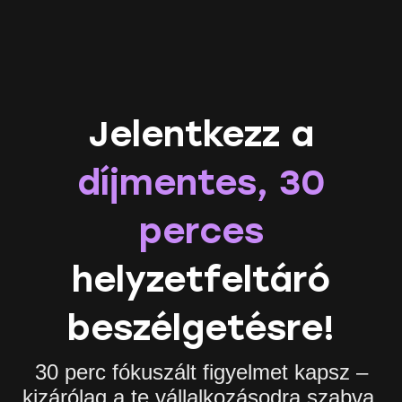
Jelentkezz a
díjmentes, 30
perces
helyzetfeltáró
beszélgetésre!
30 perc fókuszált figyelmet kapsz –
kizárólag a te vállalkozásodra szabva.