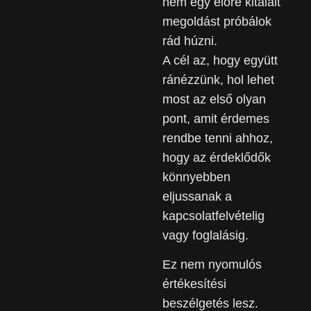
nem egy előre kitalált
megoldást próbálok
rád húzni.
A cél az, hogy együtt
ránézzünk, hol lehet
most az első olyan
pont, amit érdemes
rendbe tenni ahhoz,
hogy az érdeklődők
könnyebben
eljussanak a
kapcsolatfelvételig
vagy foglalásig.
Ez nem nyomulós
értékesítési
beszélgetés lesz.