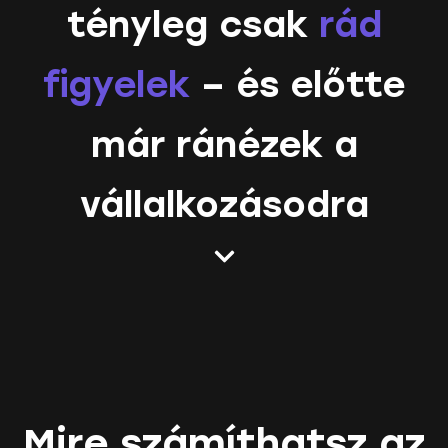
tényleg csak
rád
figyelek
– és előtte
már ránézek a
vállalkozásodra
Mire számíthatsz az