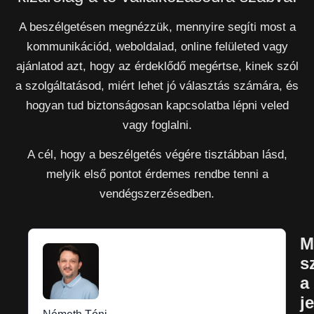
A beszélgetésen megnézzük, mennyire segíti most a
kommunikációd, weboldalad, online felületed vagy
ajánlatod azt, hogy az érdeklődő megértse, kinek szól
a szolgáltatásod, miért lehet jó választás számára, és
hogyan tud biztonságosan kapcsolatba lépni veled
vagy foglalni.
A cél, hogy a beszélgetés végére tisztábban lásd,
melyik első pontot érdemes rendbe tenni a
vendégszerzésedben.
M
s
a
j