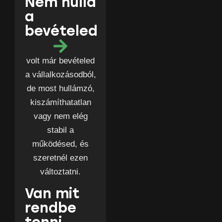
Nem nulla
a
bevételed
volt már bevételed
a vállalkozásodból,
de most hullámzó,
kiszámíthatatlan
vagy nem elég
stabil a
működésed, és
szeretnél ezen
változtatni.
Van mit
rendbe
tenni