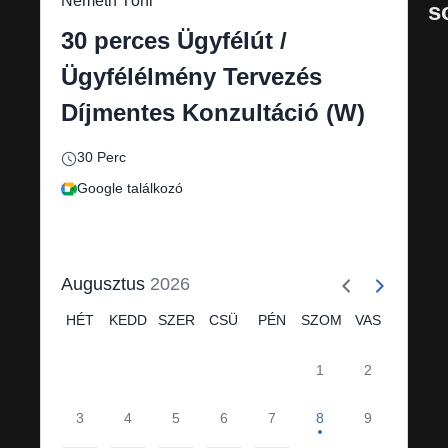
Németh Tóni
s
30 perces Ügyfélút /
Ügyfélélmény Tervezés
Díjmentes Konzultáció (W)
30 Perc
Google találkozó
Augusztus
2026
HÉT
KEDD
SZER
CSÜ
PÉN
SZOM
VAS
1
2
3
4
5
6
7
8
9