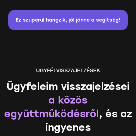
Ez szuperül hangzik, jól jönne a segítség!
ÜGYFÉLVISSZAJELZÉSEK
Ügyfeleim visszajelzései
a közös
együttműködésről
, és az
ingyenes