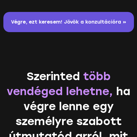
Végre, ezt keresem! Jövök a konzultációra »
Szerinted
több
vendéged lehetne,
ha
végre lenne egy
személyre szabott
útmutatód arról, mit