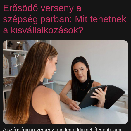
Erősödő verseny a
szépségiparban: Mit tehetnek
a kisvállalkozások?
A szépségipari verseny minden eddiginél élesebb, ami