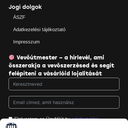
Jogi dolgok
ÁSZF
Adatkezelési tájékoztató
Impresszum
Vevőútmester – a hírlevél, ami
összerakja a vevőszerzésed és segít
felépíteni a vásárlóid lojalitását
Elolvastam az Ügyfélút.hu
adatkezelési
tájékoztatóját
, és hozzájárulok ahhoz, hogy