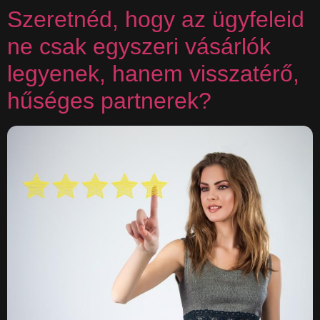
Szeretnéd, hogy az ügyfeleid
ne csak egyszeri vásárlók
legyenek, hanem visszatérő,
hűséges partnerek?